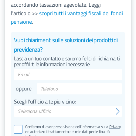
accordando tassazioni agevolate. Leggi
l'articolo >>
scopri tutti i vantaggi fiscali dei fondi
pensione
.
Vuoi chiarimenti sulle soluzioni dei prodotti di
previdenza
?
Lascia un tuo contatto e saremo felici di richiamarti
per offrirti le informazioni necessarie
oppure
Scegli l'ufficio a te piu vicino:
Seleziona ufficio
DIREZIONE
Milano
Confermo di aver preso visione dell’informativa sulla
Privacy
ed autorizzo il trattamento dei mie dati per le finalità
Ariano Irpino