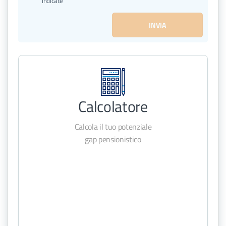
indicate
Bari_BAT
INVIA
Cagliari
Catania
Conversano
Giarre
Lecce
Calcolatore
Lecco
Calcola il tuo potenziale
Nuoro
gap pensionistico
Ostia
Paestum/Cilento
Pescara
Potenza
Roma Nord