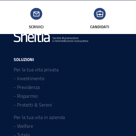
SCRIVICI
CANDIDATI
SOLUZIONI
Per la tua vita privata
- Investimento
- Previdenza
- Risparmio
- Protetti & Sereni
Per la tua vita in azienda
- Welfare
- Tutela