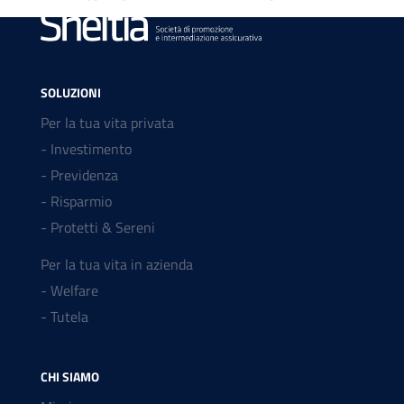
SOLUZIONI
Per la tua vita privata
- Investimento
- Previdenza
- Risparmio
- Protetti & Sereni
Per la tua vita in azienda
- Welfare
- Tutela
CHI SIAMO